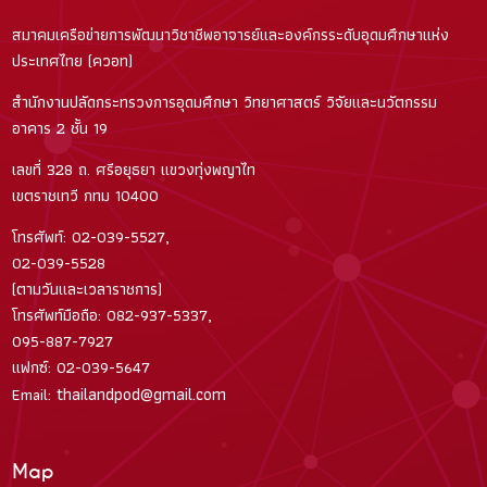
สมาคมเครือข่ายการพัฒนาวิชาชีพอาจารย์และองค์กรระดับอุดมศึกษาแห่ง
ประเทศไทย (ควอท)
สำนักงานปลัดกระทรวงการอุดมศึกษา วิทยาศาสตร์ วิจัยและนวัตกรรม
อาคาร 2 ชั้น 19
เลขที่ 328 ถ. ศรีอยุธยา แขวงทุ่งพญาไท
เขตราชเทวี กทม 10400
โทรศัพท์: 02-039-5527,
02-039-5528
(ตามวันและเวลาราชการ)
โทรศัพท์มือถือ: 082-937-5337,
095-887-7927
แฟกซ์: 02-039-5647
thailandpod@gmail.com
Email:
Map