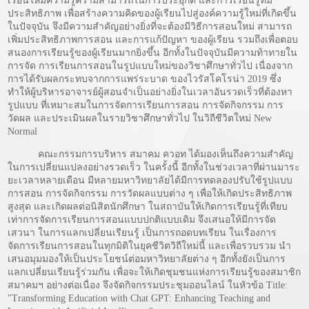
เรียนให้มีความรู้ความสามารถในการประยุกต์ และการเรียนรู้ที่มี
ประสิทธิภาพ เพื่อสร้างความคิดของผู้เรียนไปสู่องค์ความรู้ใหม่ที่เกิดขึ้น
ในปัจจุบัน จึงมีความสำคัญอย่างยิ่งที่จะต้องมีวิธีการสอนใหม่ สามารถ
เพิ่มประสิทธิภาพการสอน และการแก้ปัญหา ของผู้เรียน รวมถึงเพื่อตอบ
สนองการเรียนรู้ของผู้เรียนมากยิ่งขึ้น อีกทั้งในปัจจุบันมีความท้าทายใน
การจัด การเรียนการสอนในรูปแบบใหม่ของวิชาศึกษาทั่วไป เนื่องจาก
การได้รับผลกระทบจากการแพร่ระบาด ของไวรัสโคโรน่า 2019 ซึ่ง
ทำให้ผู้บริหารอาจารย์ผู้สอนจำเป็นอย่างยิ่งในเวลาอันรวดเร็วที่ต้องหา
รูปแบบ ที่เหมาะสมในการจัดการเรียนการสอน การจัดกิจกรรม การ
วัดผล และประเมินผลในรายวิชาศึกษาทั่วไป ในวิถีชีวิตใหม่ New
Normal
คณะกรรมการบริหาร สมาคม ควอท ได้มองเห็นถึงความสำคัญ
ในการเปลี่ยนแปลงอย่างรวดเร็ว ในครั้งนี้ อีกทั้งในช่วงเวลาที่ผ่านมาระ
ยะเวลาหลายเดือน มีหลายมหาวิทยาลัยได้มีการทดลองปรับใช้รูปแบบ
การสอน การจัดกิจกรรม การวัดผลแบบต่าง ๆ เพื่อให้เกิดประสิทธิภาพ
สูงสุด และเกิดผลต่อนิสิตนักศึกษา ในสถาบันให้เกิดการเรียนรู้ที่เทียบ
เท่าการจัดการเรียนการสอนแบบปกติแบบเดิม จึงเสนอให้มีการจัด
เสวนา ในการแลกเปลี่ยนเรียนรู้ เป็นการถอดบทเรียน ในเรื่องการ
จัดการเรียนการสอนในทุกมิติในยุคชีวิตวิถีใหม่นี้ และเพื่อรวบรวม นำ
เสนอมุมมองให้เป็นประโยชน์ต่อมหาวิทยาลัยต่าง ๆ อีกทั้งยังเป็นการ
แลกเปลี่ยนเรียนรู้ร่วมกัน เพื่อจะให้เกิดชุมชนแห่งการเรียนรู้ของสมาชิก
สมาคมฯ อย่างต่อเนื่อง จึงจัดกิจกรรมประชุมออนไลน์ ในหัวข้อ Title:
"Transforming Education with Chat GPT: Enhancing Teaching and