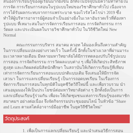
สนองการเรียนรู้ของผู้เรียนมากยิ่งขึ้น อีกทั้งในปัจจุบันมีความท้าทายใน
การจัด การเรียนการสอนในรูปแบบใหม่ของวิชาศึกษาทั่วไป เนื่องจาก
การได้รับผลกระทบจากการแพร่ระบาด ของไวรัสโคโรน่า 2019 ซึ่ง
ทำให้ผู้บริหารอาจารย์ผู้สอนจำเป็นอย่างยิ่งในเวลาอันรวดเร็วที่ต้องหา
รูปแบบ ที่เหมาะสมในการจัดการเรียนการสอน การจัดกิจกรรม การ
วัดผล และประเมินผลในรายวิชาศึกษาทั่วไป ในวิถีชีวิตใหม่ New
Normal
คณะกรรมการบริหาร สมาคม ควอท ได้มองเห็นถึงความสำคัญ
ในการเปลี่ยนแปลงอย่างรวดเร็ว ในครั้งนี้ อีกทั้งในช่วงเวลาที่ผ่านมาระ
ยะเวลาหลายเดือน มีหลายมหาวิทยาลัยได้มีการทดลองปรับใช้รูปแบบ
การสอน การจัดกิจกรรม การวัดผลแบบต่าง ๆ เพื่อให้เกิดประสิทธิภาพ
สูงสุด และเกิดผลต่อนิสิตนักศึกษา ในสถาบันให้เกิดการเรียนรู้ที่เทียบ
เท่าการจัดการเรียนการสอนแบบปกติแบบเดิม จึงเสนอให้มีการจัด
เสวนา ในการแลกเปลี่ยนเรียนรู้ เป็นการถอดบทเรียน ในเรื่องการ
จัดการเรียนการสอนในทุกมิติในยุคชีวิตวิถีใหม่นี้ และเพื่อรวบรวม นำ
เสนอมุมมองให้เป็นประโยชน์ต่อมหาวิทยาลัยต่าง ๆ อีกทั้งยังเป็นการ
แลกเปลี่ยนเรียนรู้ร่วมกัน เพื่อจะให้เกิดชุมชนแห่งการเรียนรู้ของสมาชิก
สมาคมฯ อย่างต่อเนื่อง จึงจัดกิจกรรมประชุมออนไลน์ ในหัวข้อ “Share
and Learn ตามสไตล์อาจารย์มืออาชีพ ในยุควิถีชีวิตใหม่”
วัตถุประสงค์
เพื่อเป็นการแลกเปลี่ยนเรียนรู้ และนำเสนอวิธีการสอน