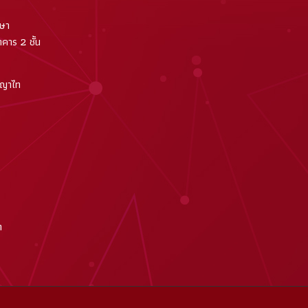
กษา
คาร 2 ชั้น
พญาไท
m